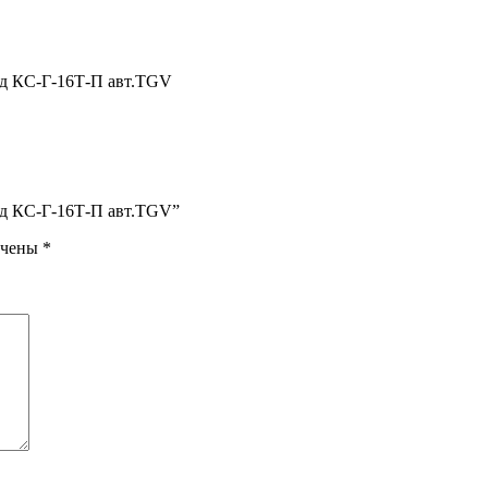
рд КС-Г-16Т-П авт.TGV
рд КС-Г-16Т-П авт.TGV”
ечены
*