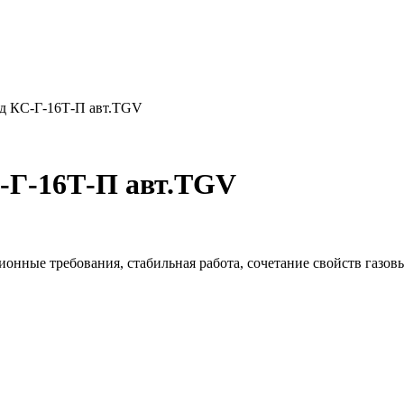
рд КС-Г-16Т-П авт.TGV
-Г-16Т-П авт.TGV
ионные требования, стабильная работа, сочетание свойств газо