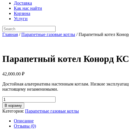
Доставка
Как нас найти
Корзина
Услуги
Search
for:
Главная
/
Парапетные газовые котлы
/ Парапетный котел Коно
Парапетный котел Конорд КС
42,000.00
₽
Достойная альтернатива настенным котлам. Низкие эксплуатац
настоящему незаменимыми.
Количество
товара
В корзину
Парапетный
Категория:
Парапетные газовые котлы
котел
Конорд
Описание
КС-
Отзывы (0)